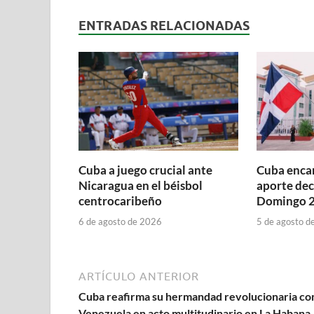
ENTRADAS RELACIONADAS
Cuba a juego crucial ante
Cuba encar
Nicaragua en el béisbol
aporte dec
centrocaribeño
Domingo 
6 de agosto de 2026
5 de agosto d
ARTÍCULO ANTERIOR
Cuba reafirma su hermandad revolucionaria co
Venezuela en acto multitudinario en La Habana