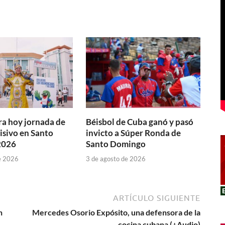
a hoy jornada de
Béisbol de Cuba ganó y pasó
isivo en Santo
invicto a Súper Ronda de
2026
Santo Domingo
e 2026
3 de agosto de 2026
ARTÍCULO SIGUIENTE
n
Mercedes Osorio Expósito, una defensora de la
cocina cubana (+Audio)