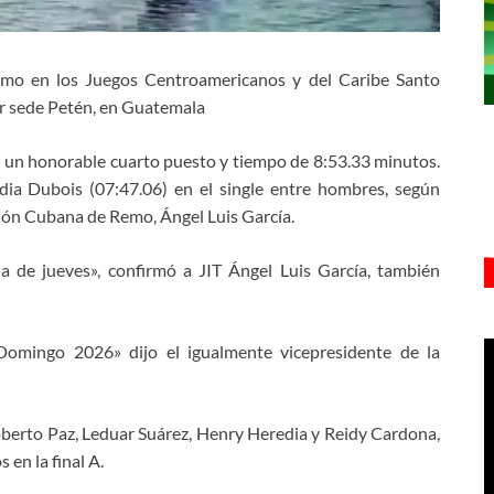
remo en los Juegos Centroamericanos y del Caribe Santo
or sede Petén, en Guatemala
con un honorable cuarto puesto y tiempo de 8:53.33 minutos.
dia Dubois (07:47.06) en el single entre hombres, según
ción Cubana de Remo, Ángel Luis García.
da de jueves», confirmó a JIT Ángel Luis García, también
omingo 2026» dijo el igualmente vicepresidente de la
oberto Paz, Leduar Suárez, Henry Heredia y Reidy Cardona,
en la final A.