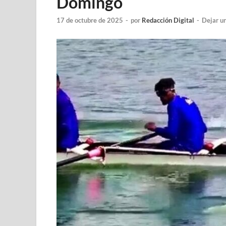
Domingo
17 de octubre de 2025
-
por
Redacción Digital
-
Dejar u