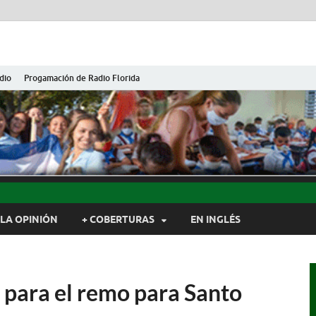
dio
Progamación de Radio Florida
ida de Cuba
ida, Camagüey, Cuba
LA OPINIÓN
+ COBERTURAS
EN INGLÉS
s para el remo para Santo