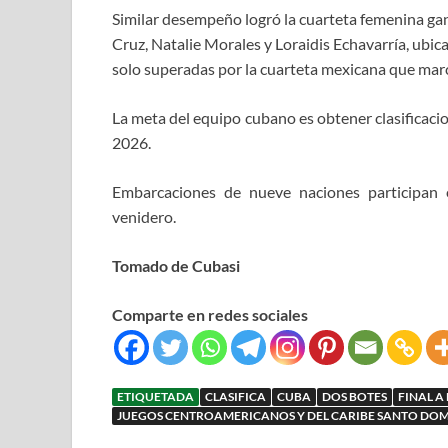
Similar desempeño logró la cuarteta femenina gan
Cruz, Natalie Morales y Loraidis Echavarría, ubi
solo superadas por la cuarteta mexicana que mar
La meta del equipo cubano es obtener clasificac
2026.
Embarcaciones de nueve naciones participan e
venidero.
Tomado de Cubasi
Comparte en redes sociales
ETIQUETADA
CLASIFICA
CUBA
DOS BOTES
FINAL A
JUEGOS CENTROAMERICANOS Y DEL CARIBE SANTO DOM