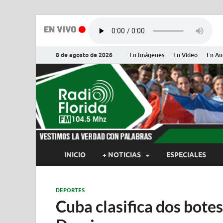
8 de agosto de 2026
En Imágenes
En Video
En Au
Radio Flor
Noticias y Actualidades de Flor
INICIO
+ NOTICIAS
ESPECIALES
DEPORTES
Cuba clasifica dos bote