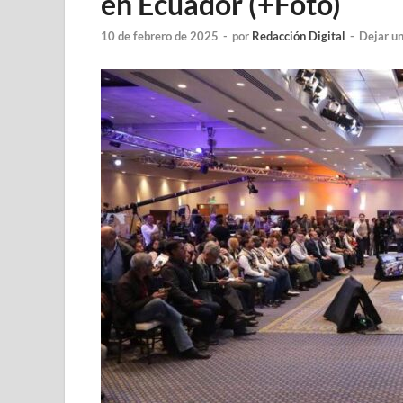
en Ecuador (+Foto)
10 de febrero de 2025
-
por
Redacción Digital
-
Dejar u