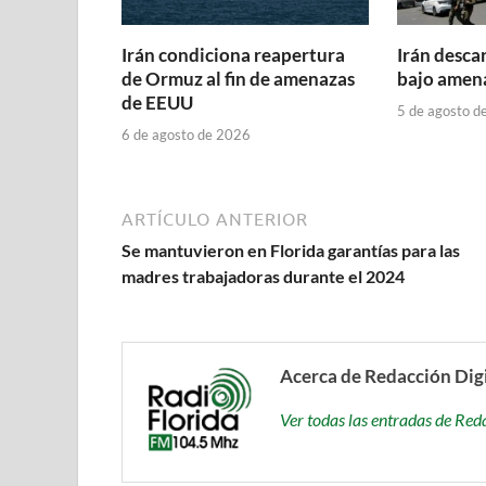
Irán condiciona reapertura
Irán desca
de Ormuz al fin de amenazas
bajo amena
de EEUU
5 de agosto d
6 de agosto de 2026
ARTÍCULO ANTERIOR
Se mantuvieron en Florida garantías para las
madres trabajadoras durante el 2024
Acerca de Redacción Dig
Ver todas las entradas de Red