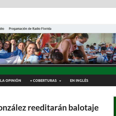
dio
Progamación de Radio Florida
ida de Cuba
ida, Camagüey, Cuba
LA OPINIÓN
+ COBERTURAS
EN INGLÉS
onzález reeditarán balotaje