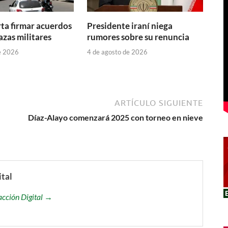
rta firmar acuerdos
Presidente iraní niega
zas militares
rumores sobre su renuncia
e 2026
4 de agosto de 2026
ARTÍCULO SIGUIENTE
Díaz-Alayo comenzará 2025 con torneo en nieve
ital
acción Digital →