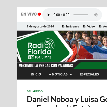
7 de agosto de 2026
En Imágenes
En Video
En Au
Radio Flor
Noticias y Actualidades de Flor
INICIO
+ NOTICIAS
ESPECIALES
DEL MUNDO
Daniel Noboa y Luisa G