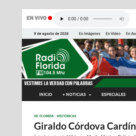
9 de agosto de 2026
En Imágenes
En Video
En Au
Radio Flor
Noticias y Actualidades de Flor
INICIO
+ NOTICIAS
ESPECIALES
DE FLORIDA
/
HISTÓRICAS
Giraldo Córdova Cardín,