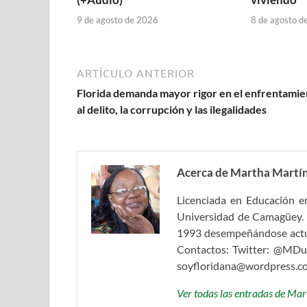
9 de agosto de 2026
8 de agosto d
ARTÍCULO ANTERIOR
Florida demanda mayor rigor en el enfrentamie
al delito, la corrupción y las ilegalidades
Acerca de Martha Martín
Licenciada en Educación en
Universidad de Camagüey. 
1993 desempeñándose actual
Contactos: Twitter: @MDul
soyfloridana@wordpress.c
Ver todas las entradas de Ma