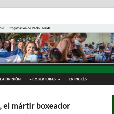
dio
Progamación de Radio Florida
ida de Cuba
ida, Camagüey, Cuba
LA OPINIÓN
+ COBERTURAS
EN INGLÉS
 el mártir boxeador