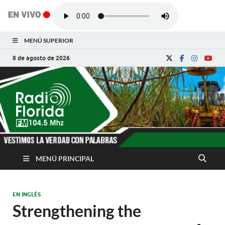
MENÚ SUPERIOR
8 de agosto de 2026
Radio Florida de
Noticias y Actualidades de Florida, Camagüey,
Cuba
Cuba
MENÚ PRINCIPAL
EN INGLÉS
Strengthening the