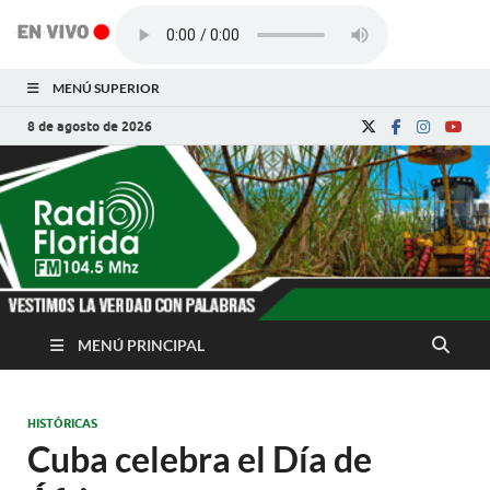
MENÚ SUPERIOR
8 de agosto de 2026
Radio Florida de
Noticias y Actualidades de Florida, Camagüey,
Cuba
Cuba
MENÚ PRINCIPAL
HISTÓRICAS
Cuba celebra el Día de