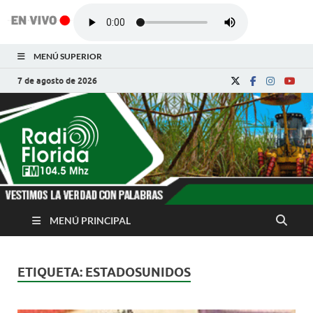
MENÚ SUPERIOR
7 de agosto de 2026
Radio Florida de
Noticias y Actualidades de Florida, Camagüey,
Cuba
Cuba
MENÚ PRINCIPAL
ETIQUETA:
ESTADOSUNIDOS