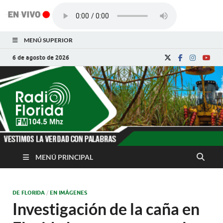
MENÚ SUPERIOR
6 de agosto de 2026
Radio Florida de
Noticias y Actualidades de Florida, Camagüey,
Cuba
Cuba
MENÚ PRINCIPAL
DE FLORIDA
/
EN IMÁGENES
Investigación de la caña en