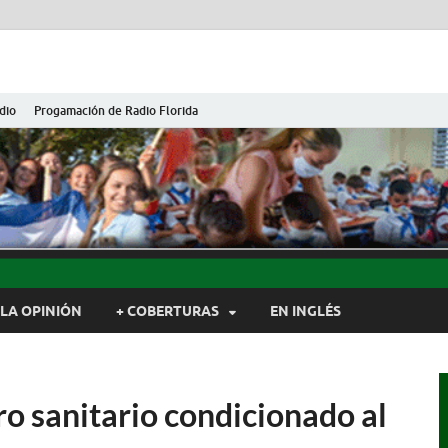
dio
Progamación de Radio Florida
ida de Cuba
ida, Camagüey, Cuba
LA OPINIÓN
+ COBERTURAS
EN INGLÉS
o sanitario condicionado al