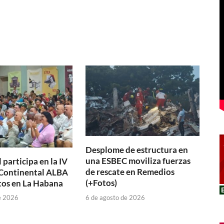
Desplome de estructura en
una ESBEC moviliza fuerzas
participa en la IV
de rescate en Remedios
Continental ALBA
(+Fotos)
os en La Habana
6 de agosto de 2026
e 2026