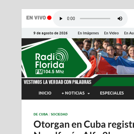
9 de agosto de 2026
En Imágenes
En Video
En Au
Radio Flor
Noticias y Actualidades de Flor
INICIO
+ NOTICIAS
ESPECIALES
DE CUBA
/
SOCIEDAD
Otorgan en Cuba registr