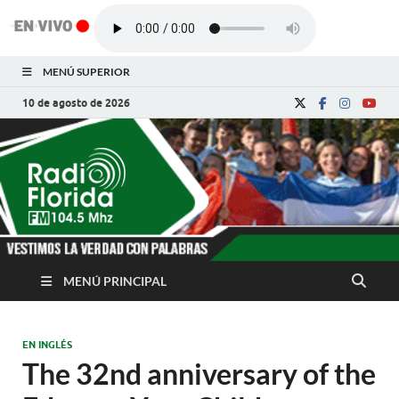
MENÚ SUPERIOR
10 de agosto de 2026
Radio Florida de
Noticias y Actualidades de Florida, Camagüey,
Cuba
Cuba
MENÚ PRINCIPAL
EN INGLÉS
The 32nd anniversary of the