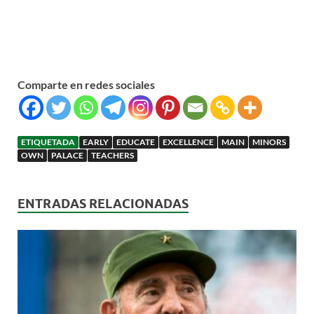
Comparte en redes sociales
ETIQUETADA
EARLY
EDUCATE
EXCELLENCE
MAIN
MINORS
OWN
PALACE
TEACHERS
ENTRADAS RELACIONADAS