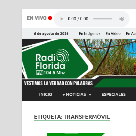
6 de agosto de 2026
En Imágenes
En Video
En Au
Radio Flor
Noticias y Actualidades de Flor
INICIO
+ NOTICIAS
ESPECIALES
ETIQUETA:
TRANSFERMÓVIL