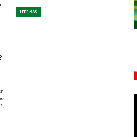
el
LEER MÁS
?
en
io
1,