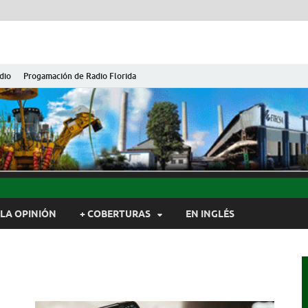
dio
Progamación de Radio Florida
ida de Cuba
ida, Camagüey, Cuba
LA OPINIÓN
+ COBERTURAS
EN INGLÉS