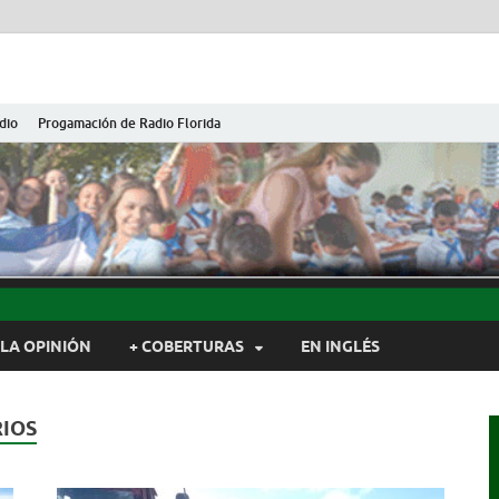
dio
Progamación de Radio Florida
ida de Cuba
ida, Camagüey, Cuba
LA OPINIÓN
+ COBERTURAS
EN INGLÉS
RIOS