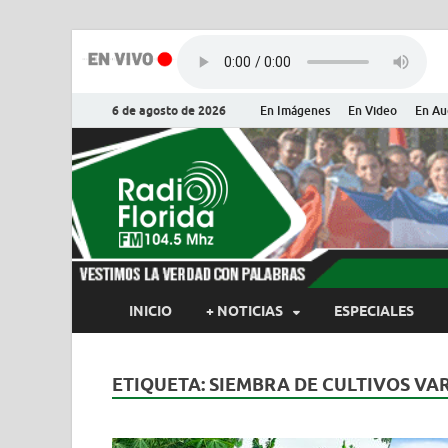
6 de agosto de 2026
En Imágenes
En Video
En Au
Radio Flor
Noticias y Actualidades de Flor
INICIO
+ NOTICIAS
ESPECIALES
ETIQUETA:
SIEMBRA DE CULTIVOS VA