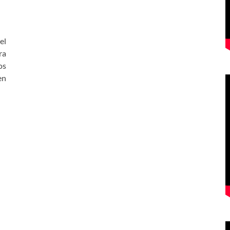
el
ra
os
en