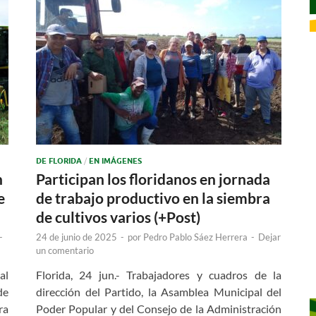
DE FLORIDA
/
EN IMÁGENES
n
Participan los floridanos en jornada
e
de trabajo productivo en la siembra
de cultivos varios (+Post)
-
24 de junio de 2025
-
por
Pedro Pablo Sáez Herrera
-
Dejar
un comentario
al
Florida, 24 jun.- Trabajadores y cuadros de la
de
dirección del Partido, la Asamblea Municipal del
ra
Poder Popular y del Consejo de la Administración