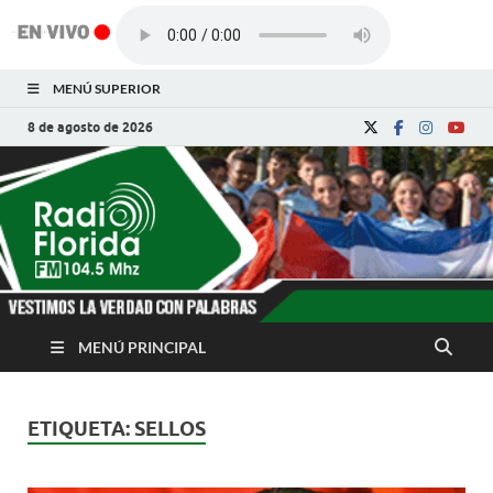
MENÚ SUPERIOR
8 de agosto de 2026
Radio Florida de
Noticias y Actualidades de Florida, Camagüey,
Cuba
Cuba
MENÚ PRINCIPAL
ETIQUETA:
SELLOS