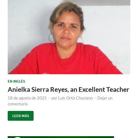
EN INGLÉS
Anielka Sierra Reyes, an Excellent Teacher
18 de agosto de 2025
-
por
Luis Ortiz Chaviano
-
Dejar un
comentario
LEER MÁS