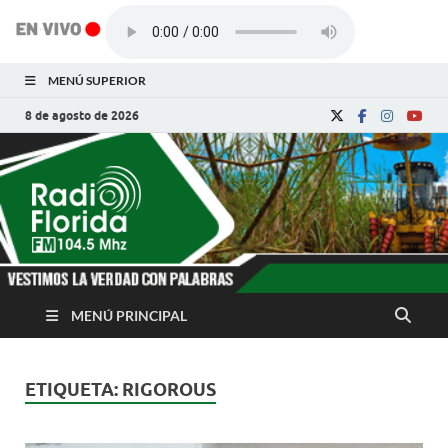
MENÚ SUPERIOR
8 de agosto de 2026
Radio Florida de
Noticias y Actualidades de Florida, Camagüey,
Cuba
Cuba
MENÚ PRINCIPAL
ETIQUETA:
RIGOROUS