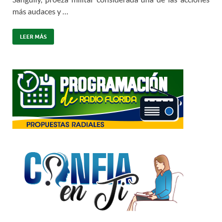
más audaces y …
LEER MÁS