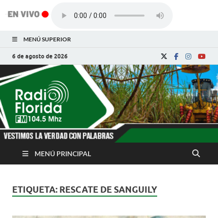
MENÚ SUPERIOR
6 de agosto de 2026
Radio Florida de
Noticias y Actualidades de Florida, Camagüey,
Cuba
Cuba
MENÚ PRINCIPAL
ETIQUETA:
RESCATE DE SANGUILY