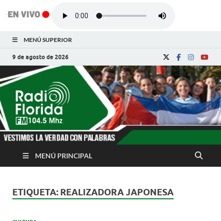
MENÚ SUPERIOR
9 de agosto de 2026
Radio Florida de
Noticias y Actualidades de Florida, Camagüey,
Cuba
Cuba
MENÚ PRINCIPAL
ETIQUETA:
REALIZADORA JAPONESA