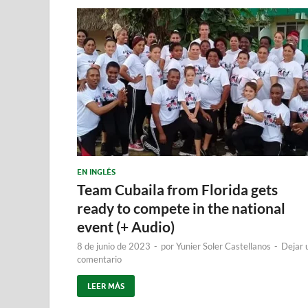
EN INGLÉS
Team Cubaila from Florida gets
ready to compete in the national
event (+ Audio)
8 de junio de 2023
-
por
Yunier Soler Castellanos
-
Dejar 
comentario
LEER MÁS