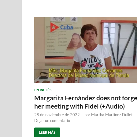
EN INGLÉS
Margarita Fernández does not forge
her meeting with Fidel (+Audio)
28 de noviembre de 2022
-
por
Martha Martínez Duliet
-
Dejar un comentario
LEER MÁS