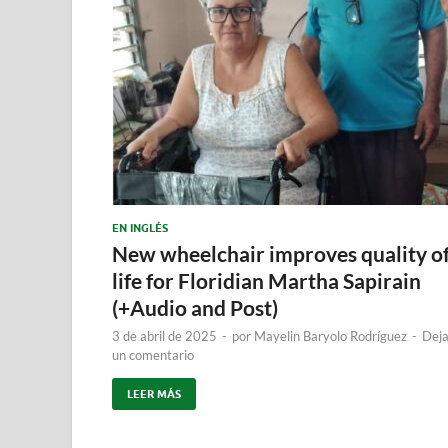
EN INGLÉS
New wheelchair improves quality o
life for Floridian Martha Sapirain
(+Audio and Post)
3 de abril de 2025
-
por
Mayelin Baryolo Rodríguez
-
Deja
un comentario
LEER MÁS