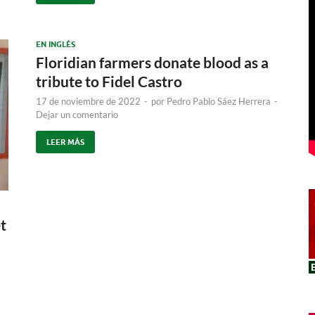
EN INGLÉS
Floridian farmers donate blood as a
tribute to Fidel Castro
17 de noviembre de 2022
-
por
Pedro Pablo Sáez Herrera
-
Dejar un comentario
LEER MÁS
t