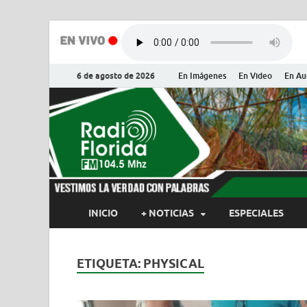
6 de agosto de 2026
En Imágenes
En Video
En Au
Radio Flor
Noticias y Actualidades de Flor
INICIO
+ NOTICIAS
ESPECIALES
ETIQUETA:
PHYSICAL