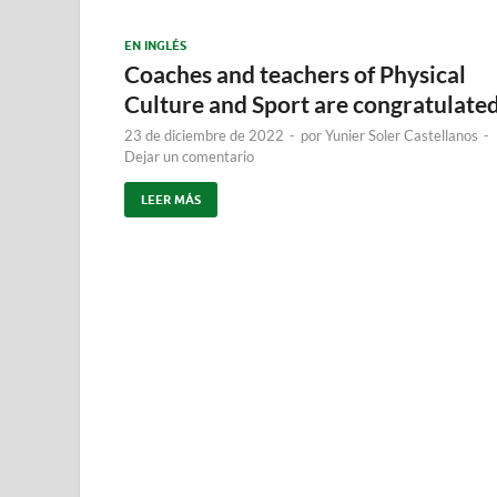
EN INGLÉS
Coaches and teachers of Physical
Culture and Sport are congratulate
23 de diciembre de 2022
-
por
Yunier Soler Castellanos
-
Dejar un comentario
LEER MÁS