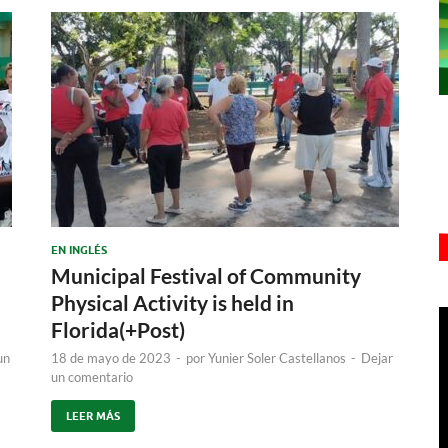
EN INGLÉS
Municipal Festival of Community
Physical Activity is held in
Florida(+Post)
un
18 de mayo de 2023
-
por
Yunier Soler Castellanos
-
Dejar
un comentario
LEER MÁS