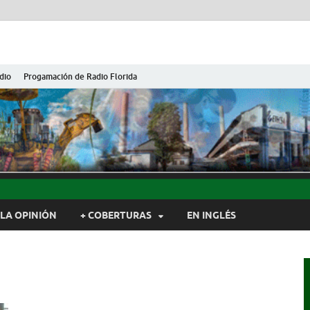
dio
Progamación de Radio Florida
ida de Cuba
ida, Camagüey, Cuba
LA OPINIÓN
+ COBERTURAS
EN INGLÉS