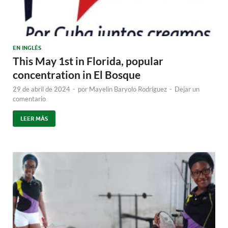
EN INGLÉS
This May 1st in Florida, popular
concentration in El Bosque
29 de abril de 2024
-
por
Mayelin Baryolo Rodríguez
-
Dejar un
comentario
LEER MÁS