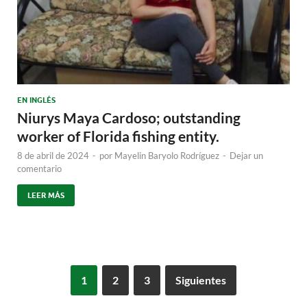
EN INGLÉS
Niurys Maya Cardoso; outstanding
worker of Florida fishing entity.
8 de abril de 2024
-
por
Mayelin Baryolo Rodríguez
-
Dejar un
comentario
LEER MÁS
1
2
3
Siguientes