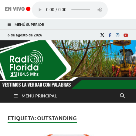
MENÚ SUPERIOR
6 de agosto de 2026
Radio Florida de
Noticias y Actualidades de Florida, Camagüey,
Cuba
Cuba
MENÚ PRINCIPAL
ETIQUETA:
OUTSTANDING