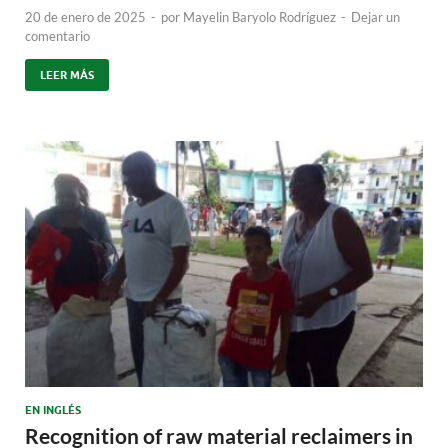
20 de enero de 2025
-
por
Mayelin Baryolo Rodríguez
-
Dejar un
comentario
LEER MÁS
EN INGLÉS
Recognition of raw material reclaimers in