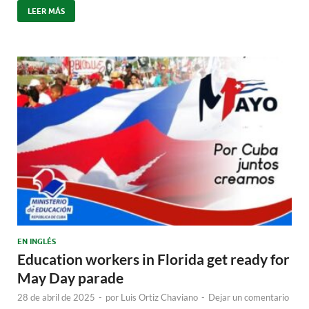
LEER MÁS
EN INGLÉS
Education workers in Florida get ready for
May Day parade
28 de abril de 2025
-
por
Luis Ortiz Chaviano
-
Dejar un comentario