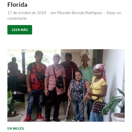
Florida
17 de octubre de 2024
-
por
Mayelin Baryolo Rodríguez
-
Dejar un
comentario
LEER MÁS
EN INGLÉS