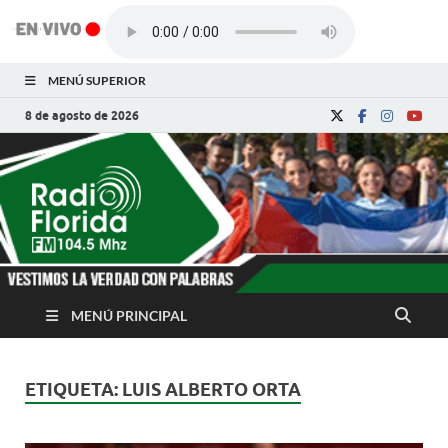
MENÚ SUPERIOR
8 de agosto de 2026
Radio Florida de
Noticias y Actualidades de Florida, Camagüey,
Cuba
Cuba
MENÚ PRINCIPAL
ETIQUETA:
LUIS ALBERTO ORTA