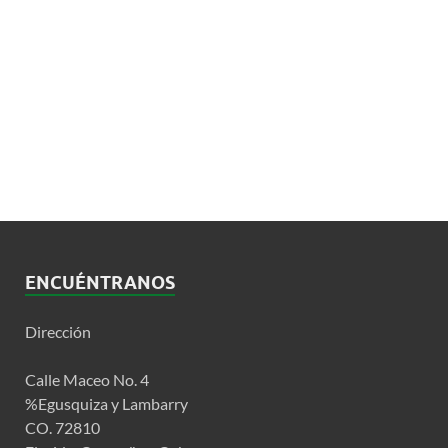
ENCUÉNTRANOS
Dirección
Calle Maceo No. 4
%Egusquiza y Lambarry
CO. 72810