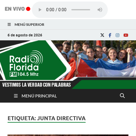
MENÚ SUPERIOR
6 de agosto de 2026
Radio Florida de
Noticias y Actualidades de Florida, Camagüey,
Cuba
Cuba
MENÚ PRINCIPAL
ETIQUETA:
JUNTA DIRECTIVA