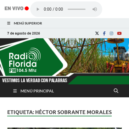
MENÚ SUPERIOR
7 de agosto de 2026
Radio Florida de
Noticias y Actualidades de Florida, Camagüey,
Cuba
Cuba
MENÚ PRINCIPAL
ETIQUETA:
HÉCTOR SOBRANTE MORALES