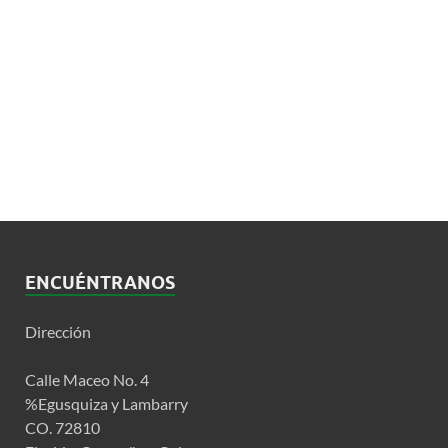
ENCUÉNTRANOS
Dirección
Calle Maceo No. 4
%Egusquiza y Lambarry
CO. 72810