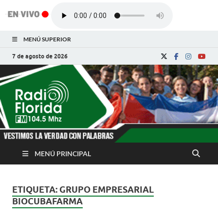
MENÚ SUPERIOR
7 de agosto de 2026
Radio Florida de
Noticias y Actualidades de Florida, Camagüey,
Cuba
Cuba
MENÚ PRINCIPAL
ETIQUETA:
GRUPO EMPRESARIAL
BIOCUBAFARMA