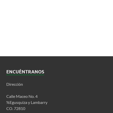
ENCUÉNTRANOS
Dirección
Calle Maceo No. 4
%Egusquiza y Lambarry
CO. 72810