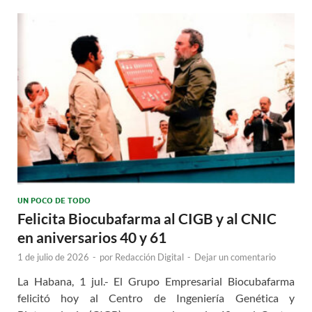
UN POCO DE TODO
Felicita Biocubafarma al CIGB y al CNIC
en aniversarios 40 y 61
1 de julio de 2026
-
por
Redacción Digital
-
Dejar un comentario
La Habana, 1 jul.- El Grupo Empresarial Biocubafarma
felicitó hoy al Centro de Ingeniería Genética y