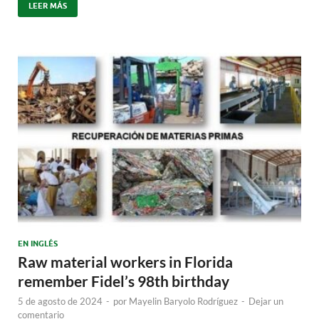
LEER MÁS
EN INGLÉS
Raw material workers in Florida
remember Fidel’s 98th birthday
5 de agosto de 2024
-
por
Mayelin Baryolo Rodríguez
-
Dejar un
comentario