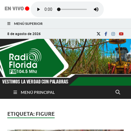
MENÚ SUPERIOR
8 de agosto de 2026
Radio Florida de
Noticias y Actualidades de Florida, Camagüey,
Cuba
Cuba
MENÚ PRINCIPAL
ETIQUETA:
FIGURE