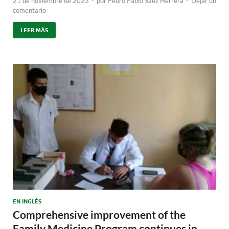
21 de noviembre de 2023
-
por
Pedro Pablo Sáez Herrera
-
Dejar un
comentario
LEER MÁS
EN INGLÉS
Comprehensive improvement of the
Family Medicine Program continues in