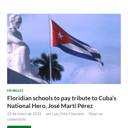
EN INGLÉS
Floridian schools to pay tribute to Cuba’s
National Hero, José Martí Pérez
24 de enero de 2025
-
por
Luis Ortiz Chaviano
-
Dejar un
comentario