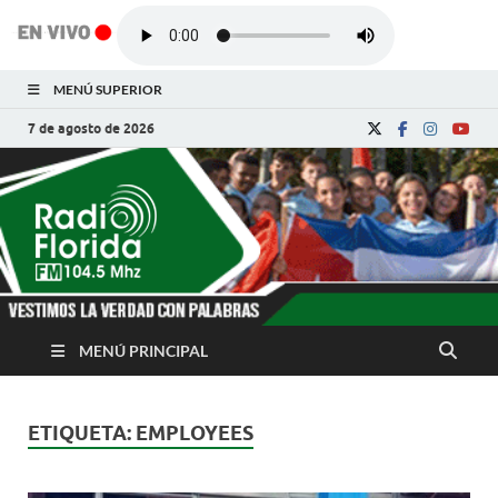
MENÚ SUPERIOR
7 de agosto de 2026
Radio Florida de
Noticias y Actualidades de Florida, Camagüey,
Cuba
Cuba
MENÚ PRINCIPAL
ETIQUETA:
EMPLOYEES