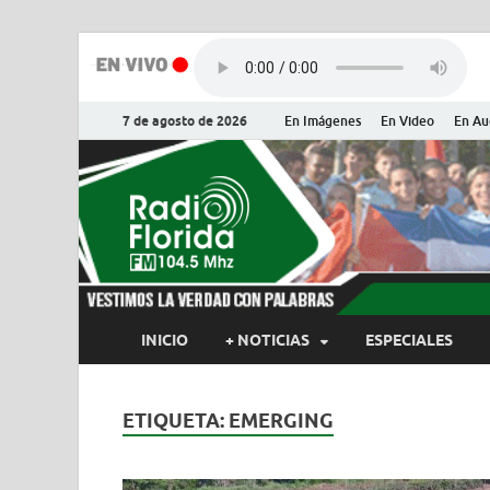
7 de agosto de 2026
En Imágenes
En Video
En Au
Radio Flor
Noticias y Actualidades de Flor
INICIO
+ NOTICIAS
ESPECIALES
ETIQUETA:
EMERGING