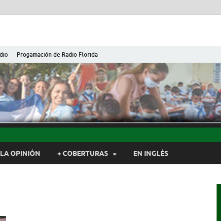
dio
Progamación de Radio Florida
ida de Cuba
ida, Camagüey, Cuba
LA OPINIÓN
+ COBERTURAS
EN INGLÉS