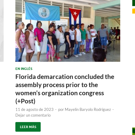
EN INGLÉS
Florida demarcation concluded the
assembly process prior to the
women’s organization congress
(+Post)
11 de agosto de 2023
-
por
Mayelin Baryolo Rodríguez
-
Dejar un comentario
LEER MÁS