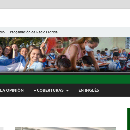
dio
Progamación de Radio Florida
ida de Cuba
ida, Camagüey, Cuba
LA OPINIÓN
+ COBERTURAS
EN INGLÉS