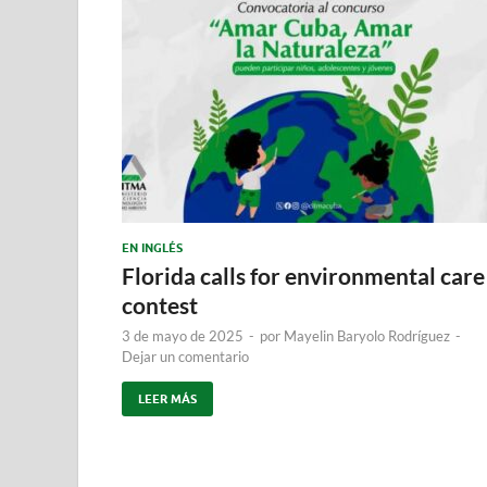
EN INGLÉS
Florida calls for environmental care
contest
3 de mayo de 2025
-
por
Mayelin Baryolo Rodríguez
-
Dejar un comentario
LEER MÁS