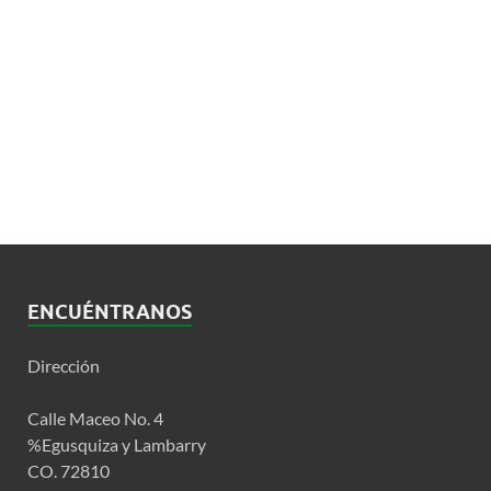
ENCUÉNTRANOS
Dirección
Calle Maceo No. 4
%Egusquiza y Lambarry
CO. 72810