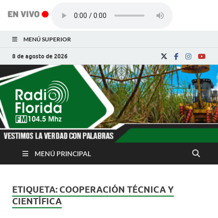
MENÚ SUPERIOR
8 de agosto de 2026
Radio Florida de
Noticias y Actualidades de Florida, Camagüey,
Cuba
Cuba
MENÚ PRINCIPAL
ETIQUETA:
COOPERACIÓN TÉCNICA Y
CIENTÍFICA