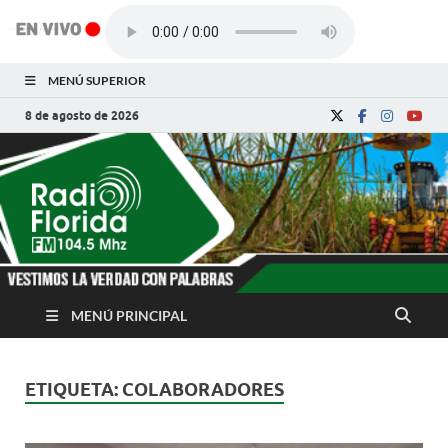
MENÚ SUPERIOR
8 de agosto de 2026
Radio Florida de
Noticias y Actualidades de Florida, Camagüey,
Cuba
Cuba
MENÚ PRINCIPAL
ETIQUETA:
COLABORADORES