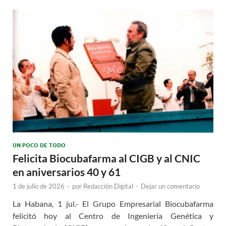
UN POCO DE TODO
Felicita Biocubafarma al CIGB y al CNIC
en aniversarios 40 y 61
1 de julio de 2026
-
por
Redacción Digital
-
Dejar un comentario
La Habana, 1 jul.- El Grupo Empresarial Biocubafarma
felicitó hoy al Centro de Ingeniería Genética y