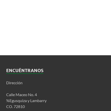
ENCUÉNTRANOS
Dirección
Calle Maceo No. 4
%Egusquiza y Lambarry
CO. 72810