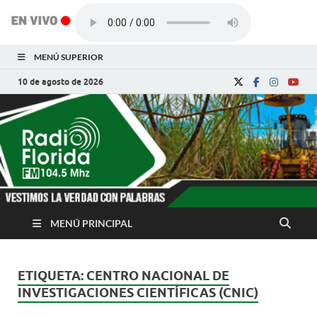
MENÚ SUPERIOR
10 de agosto de 2026
Radio Florida de
Noticias y Actualidades de Florida, Camagüey,
Cuba
Cuba
MENÚ PRINCIPAL
ETIQUETA:
CENTRO NACIONAL DE
INVESTIGACIONES CIENTÍFICAS (CNIC)