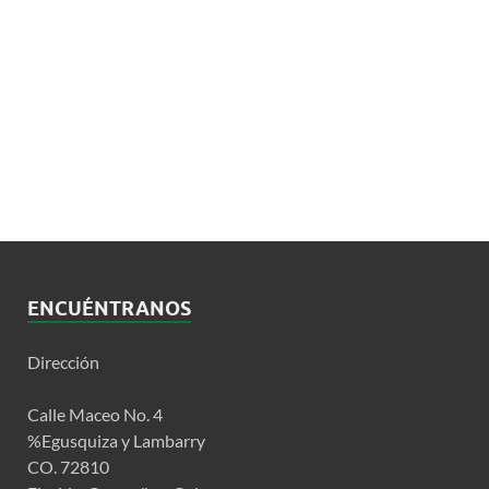
ENCUÉNTRANOS
Dirección
Calle Maceo No. 4
%Egusquiza y Lambarry
CO. 72810