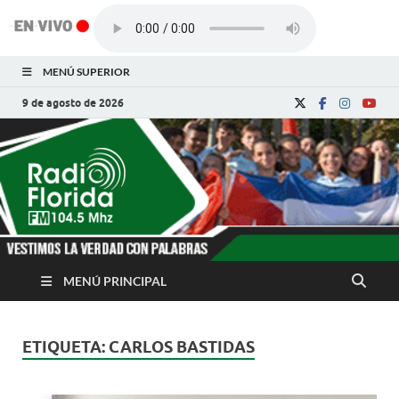
MENÚ SUPERIOR
9 de agosto de 2026
Radio Florida de
Noticias y Actualidades de Florida, Camagüey,
Cuba
Cuba
MENÚ PRINCIPAL
ETIQUETA:
CARLOS BASTIDAS