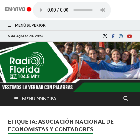
MENÚ SUPERIOR
6 de agosto de 2026
Radio Florida de
Noticias y Actualidades de Florida, Camagüey,
Cuba
Cuba
MENÚ PRINCIPAL
ETIQUETA:
ASOCIACIÓN NACIONAL DE
ECONOMISTAS Y CONTADORES