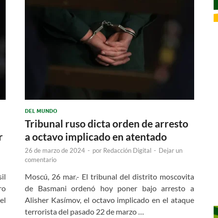
DEL MUNDO
Tribunal ruso dicta orden de arresto
r
a octavo implicado en atentado
26 de marzo de 2024
-
por
Redacción Digital
-
Dejar un
comentario
il
Moscú, 26 mar.- El tribunal del distrito moscovita
ro
de Basmani ordenó hoy poner bajo arresto a
el
Alisher Kasímov, el octavo implicado en el ataque
terrorista del pasado 22 de marzo …