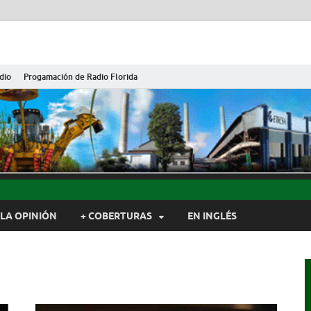
dio
Progamación de Radio Florida
ida de Cuba
ida, Camagüey, Cuba
LA OPINIÓN
+ COBERTURAS
EN INGLÉS