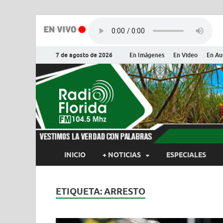
7 de agosto de 2026
En Imágenes
En Video
En Au
Radio Flor
Noticias y Actualidades de Flor
INICIO
+ NOTICIAS
ESPECIALES
ETIQUETA:
ARRESTO