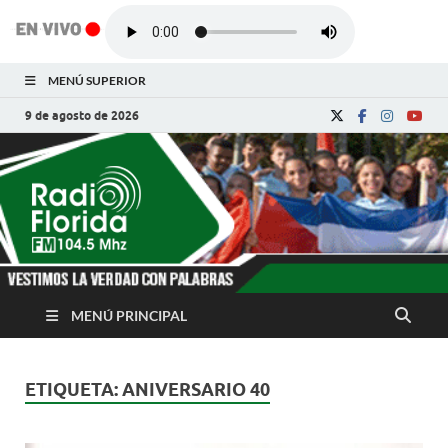
MENÚ SUPERIOR
9 de agosto de 2026
Radio Florida de
Noticias y Actualidades de Florida, Camagüey,
Cuba
Cuba
MENÚ PRINCIPAL
ETIQUETA:
ANIVERSARIO 40