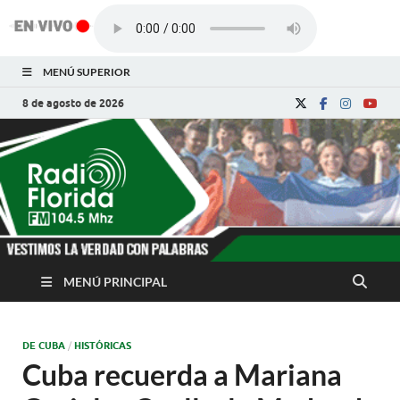
MENÚ SUPERIOR
8 de agosto de 2026
Radio Florida de
Noticias y Actualidades de Florida, Camagüey,
Cuba
Cuba
MENÚ PRINCIPAL
DE CUBA
/
HISTÓRICAS
Cuba recuerda a Mariana