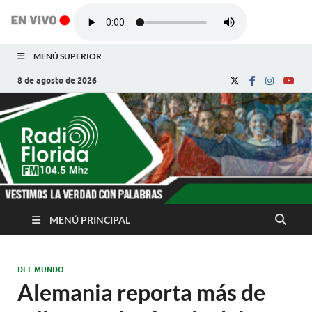
MENÚ SUPERIOR
8 de agosto de 2026
Radio Florida de
Noticias y Actualidades de Florida, Camagüey,
Cuba
Cuba
MENÚ PRINCIPAL
DEL MUNDO
Alemania reporta más de