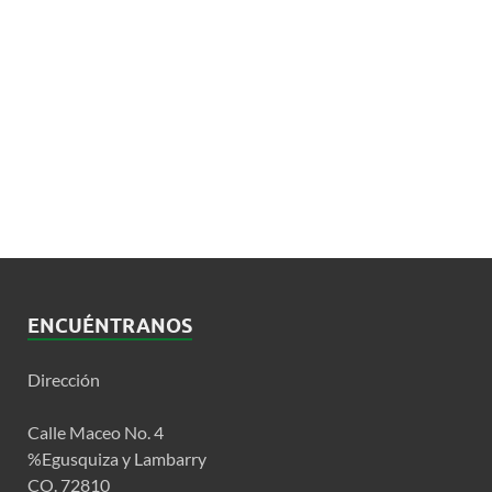
ENCUÉNTRANOS
Dirección
Calle Maceo No. 4
%Egusquiza y Lambarry
CO. 72810