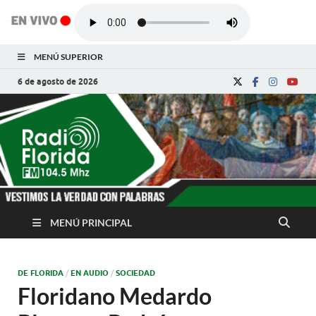
MENÚ SUPERIOR
6 de agosto de 2026
Radio Florida de
Noticias y Actualidades de Florida, Camagüey,
Cuba
Cuba
MENÚ PRINCIPAL
DE FLORIDA
/
EN AUDIO
/
SOCIEDAD
Floridano Medardo