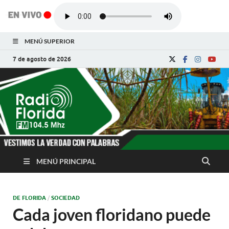
MENÚ SUPERIOR
7 de agosto de 2026
Radio Florida de
Noticias y Actualidades de Florida, Camagüey,
Cuba
Cuba
MENÚ PRINCIPAL
DE FLORIDA
/
SOCIEDAD
Cada joven floridano puede