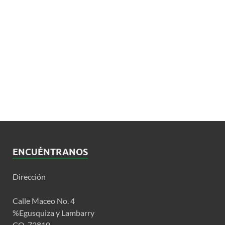
ENCUÉNTRANOS
Dirección
Calle Maceo No. 4
%Egusquiza y Lambarry
CO. 72810