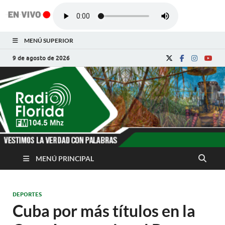
MENÚ SUPERIOR
9 de agosto de 2026
Radio Florida de
Noticias y Actualidades de Florida, Camagüey,
Cuba
Cuba
MENÚ PRINCIPAL
DEPORTES
Cuba por más títulos en la