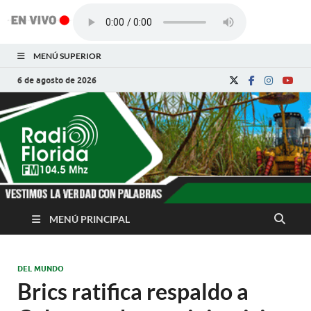
MENÚ SUPERIOR
6 de agosto de 2026
Radio Florida de
Noticias y Actualidades de Florida, Camagüey,
Cuba
Cuba
MENÚ PRINCIPAL
DEL MUNDO
Brics ratifica respaldo a