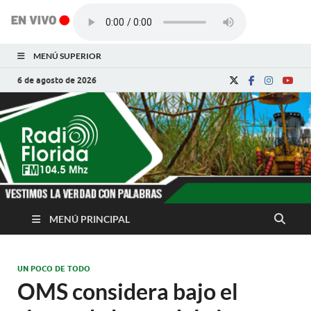
MENÚ SUPERIOR
6 de agosto de 2026
Radio Florida de
Noticias y Actualidades de Florida, Camagüey,
Cuba
Cuba
MENÚ PRINCIPAL
UN POCO DE TODO
OMS considera bajo el