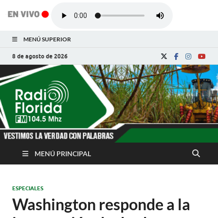
MENÚ SUPERIOR
8 de agosto de 2026
Radio Florida de
Noticias y Actualidades de Florida, Camagüey,
Cuba
Cuba
MENÚ PRINCIPAL
ESPECIALES
Washington responde a la