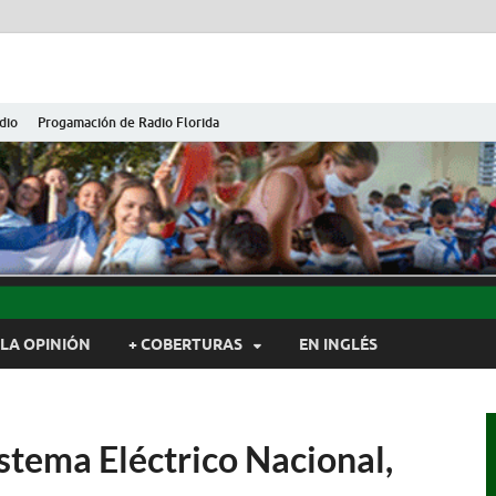
dio
Progamación de Radio Florida
ida de Cuba
ida, Camagüey, Cuba
LA OPINIÓN
+ COBERTURAS
EN INGLÉS
stema Eléctrico Nacional,