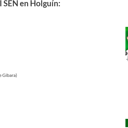
el SEN en Holguín:
e Gibara)