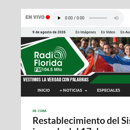
9 de agosto de 2026
En Imágenes
En Video
En Au
Radio Flor
Noticias y Actualidades de Flor
INICIO
+ NOTICIAS
ESPECIALES
DE CUBA
Restablecimiento del Si