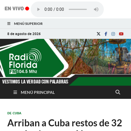
MENÚ SUPERIOR
8 de agosto de 2026
Radio Florida de
Noticias y Actualidades de Florida, Camagüey,
Cuba
Cuba
MENÚ PRINCIPAL
DE CUBA
Arriban a Cuba restos de 32