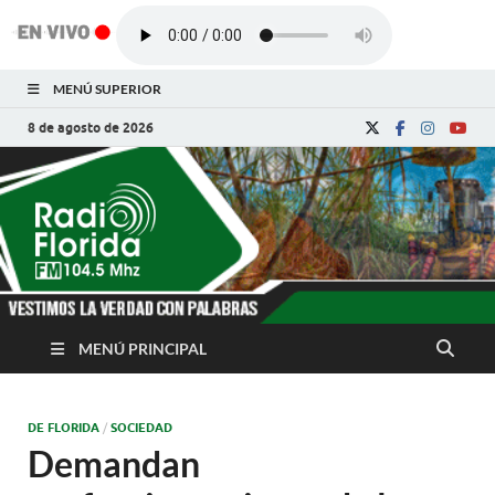
MENÚ SUPERIOR
8 de agosto de 2026
Radio Florida de
Noticias y Actualidades de Florida, Camagüey,
Cuba
Cuba
MENÚ PRINCIPAL
DE FLORIDA
/
SOCIEDAD
Demandan