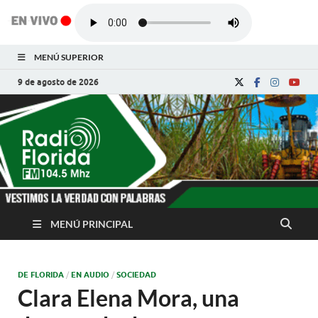
MENÚ SUPERIOR
9 de agosto de 2026
Radio Florida de
Noticias y Actualidades de Florida, Camagüey,
Cuba
Cuba
MENÚ PRINCIPAL
DE FLORIDA
/
EN AUDIO
/
SOCIEDAD
Clara Elena Mora, una