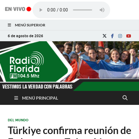
MENÚ SUPERIOR
6 de agosto de 2026
Radio Florida de
Noticias y Actualidades de Florida, Camagüey,
Cuba
Cuba
MENÚ PRINCIPAL
DEL MUNDO
Türkiye confirma reunión de