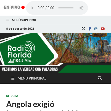
MENÚ SUPERIOR
8 de agosto de 2026
Radio Florida de
Noticias y Actualidades de Florida, Camagüey,
Cuba
Cuba
MENÚ PRINCIPAL
DE CUBA
Angola exigió