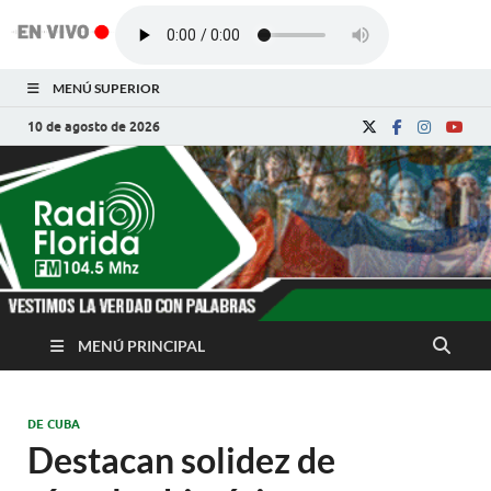
MENÚ SUPERIOR
10 de agosto de 2026
Radio Florida de
Noticias y Actualidades de Florida, Camagüey,
Cuba
Cuba
MENÚ PRINCIPAL
DE CUBA
Destacan solidez de