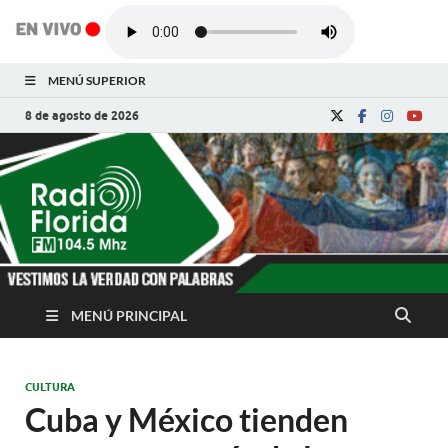
MENÚ SUPERIOR
8 de agosto de 2026
Radio Florida de
Noticias y Actualidades de Florida, Camagüey,
Cuba
Cuba
MENÚ PRINCIPAL
CULTURA
Cuba y México tienden