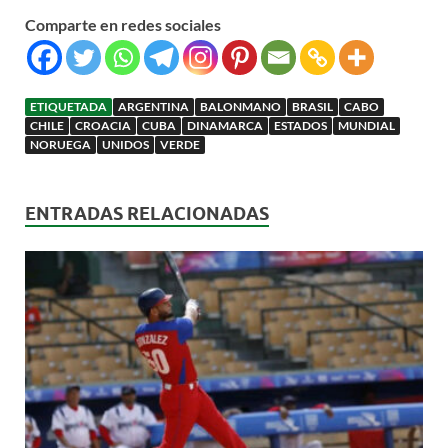
Comparte en redes sociales
ETIQUETADA
ARGENTINA
BALONMANO
BRASIL
CABO
CHILE
CROACIA
CUBA
DINAMARCA
ESTADOS
MUNDIAL
NORUEGA
UNIDOS
VERDE
ENTRADAS RELACIONADAS