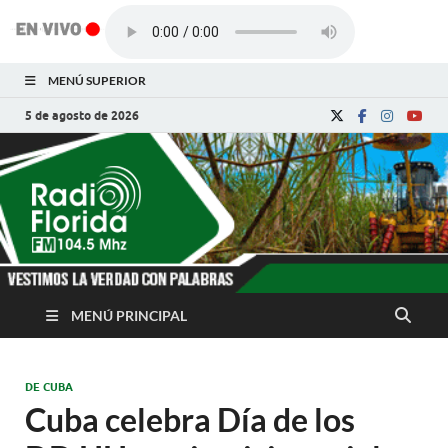
MENÚ SUPERIOR
5 de agosto de 2026
Radio Florida de
Noticias y Actualidades de Florida, Camagüey,
Cuba
Cuba
MENÚ PRINCIPAL
DE CUBA
Cuba celebra Día de los